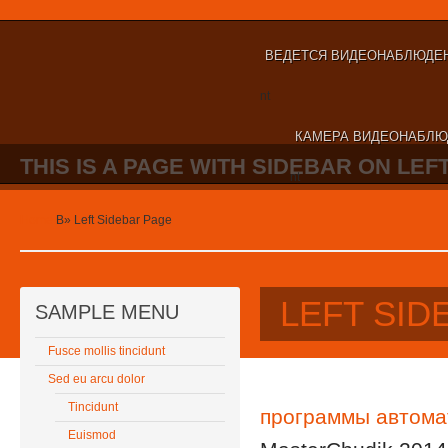
ВЕДЕТСЯ ВИДЕОНАБЛЮДЕ
nt
КАМЕРА ВИДЕОНАБЛЮ
THIS IS A PAGE WITH SIDEBAR ON LEFT
nt
Home
В»
Left Sidebar Page
LEFT SID
SAMPLE MENU
Fusce mollis tincidunt
Sed eu arcu dolor
Tincidunt
программы автома
Euismod