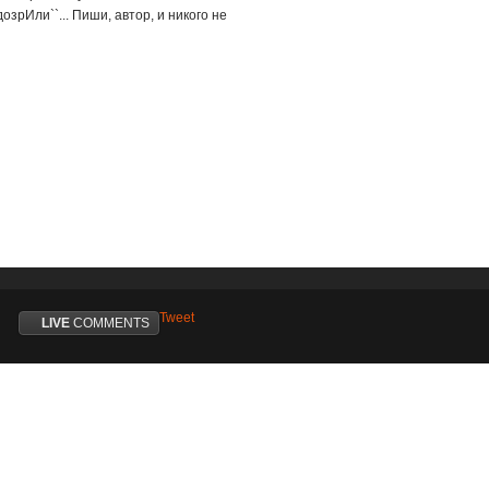
озрИли``... Пиши, автор, и никого не
Tweet
LIVE
COMMENTS