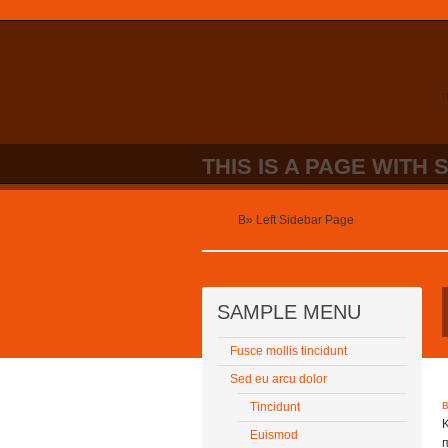
n
THIS IS A PAGE WITH 
Home
В»
Left Sidebar Page
SAMPLE MENU
Fusce mollis tincidunt
Sed eu arcu dolor
Tincidunt
Euismod