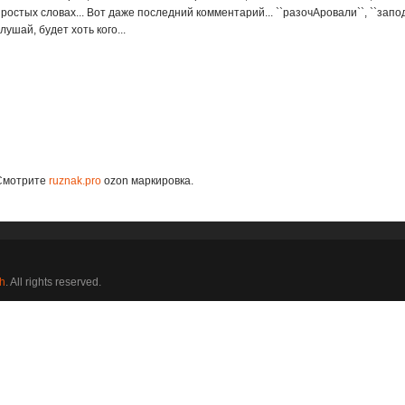
ростых словах... Вот даже последний комментарий... ``разочAровали``, ``запод
лушай, будет хоть кого...
Смотрите
ruznak.pro
ozon маркировка.
h
. All rights reserved.