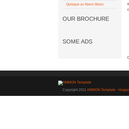
п
Quisque ac libero libero
с
OUR BROCHURE
SOME ADS
Copyright 2011
AMMON Template - Hogas