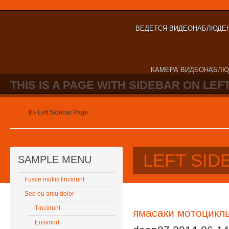
ВЕДЕТСЯ ВИДЕОНАБЛЮДЕ
nt
КАМЕРА ВИДЕОНАБЛЮ
THIS IS A PAGE WITH SIDEBAR ON LEFT
nt
Home
В»
Left Sidebar Page
LEFT SID
SAMPLE MENU
Fusce mollis tincidunt
Sed eu arcu dolor
Tincidunt
ямасаки мотоцикл
Euismod